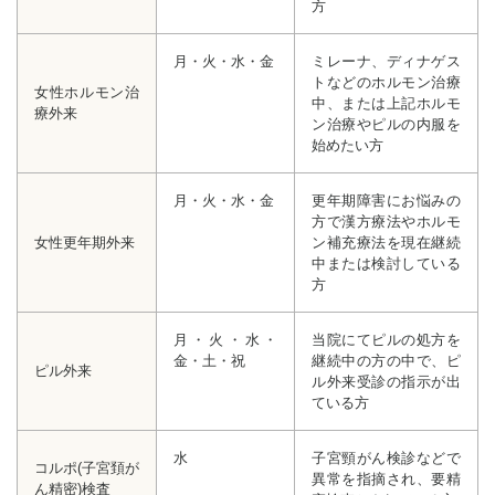
方
月・火・水・金
ミレーナ、ディナゲス
ト
などのホルモン治療
女性ホルモン治
中、または
上記ホルモ
療外来
ン治療やピルの
内服を
始めたい方
月・火・水・金
更年期障害にお悩みの
方で
漢方療法やホルモ
女性更年期外来
ン補充療法を
現在継続
中または検討している
方
月・火・水・
当院にてピルの処方を
金・土・祝
継続中の
方の中で、ピ
ピル外来
ル外来受診の
指示が出
ている方
水
子宮頸がん検診などで
コルポ(子宮頚が
異常を
指摘され、要精
ん精密)
検査