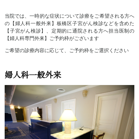
産科
診療予約
産後ケア
当院では、一時的な症状について診療をご希望される方へ
お知らせ
婦人科
の【婦人科一般外来】板橋区子宮がん検診などを含めた
【子宮がん検診】、定期的に通院される方へ担当医制の
【婦人科専門外来】
ご予約枠がございます
ご希望の診療内容に応じて、ご予約枠をご選択ください
婦人科一般外来