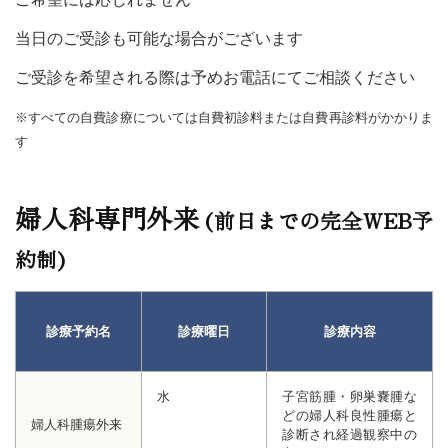
当日のご受診も可能な場合がございます
ご受診を希望される際は予めお電話にてご相談ください
※すべての自費診療については自費初診料または自費再診料がかかりま
す
婦人科専門外来
(前日までの完全WEB予
約制)
診療予約名
診療曜日
診療内容
水
子宮筋腫・卵巣嚢腫な
どの
婦人科良性腫瘍と
婦人科腫瘍外来
診断され
経過観察中の