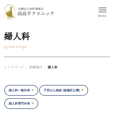
MENU
婦人科
gynecology
TEL:03-3936-4164
WEB予約
トップページ
診療案内
婦人科
>
>
トップページ
クリニックについて
3つの特長
ドクター紹介
婦人科一般外来
子宮がん検診 (板橋区公費)
院内ツアー
婦人科専門外来
診療内容
診療時間・アクセス