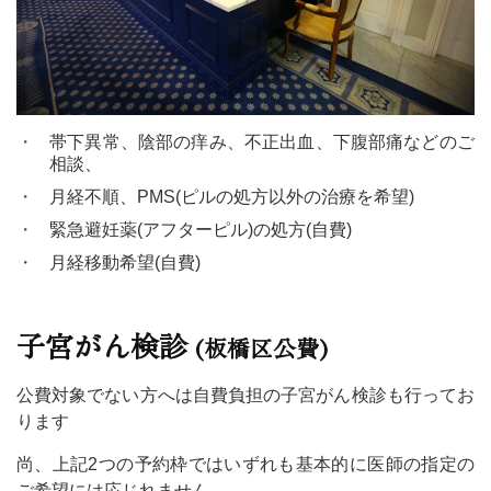
帯下異常、陰部の痒み、不正出血、下腹部痛などのご
相談、
月経不順、PMS(ピルの処方以外の治療を希望)
緊急避妊薬(アフターピル)の処方(自費)
月経移動希望(自費)
子宮がん検診
(板橋区公費)
公費対象でない方へは自費負担の子宮がん検診も行ってお
ります
尚、上記2つの予約枠ではいずれも基本的に医師の指定の
ご希望には応じれません